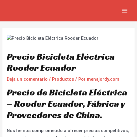
Ir
Navegación
MAIN
al
de
MEN
contenido
entradas
Precio Bicicleta Eléctrica
Rooder Ecuador
Deja un comentario
/
Productos
/ Por
menajordy.com
Precio de Bicicleta Eléctrica
– Rooder Ecuador, Fábrica y
Proveedores de China.
Nos hemos comprometido a ofrecer precios competitivos,