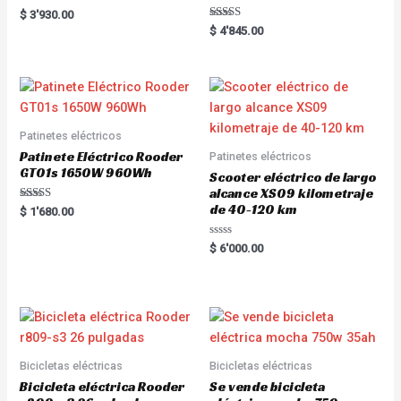
Rated
$
3'930.00
5.00
Rated
$
4'845.00
out of 5
5.00
out of 5
Patinetes eléctricos
Patinete Eléctrico Rooder
Patinetes eléctricos
GT01s 1650W 960Wh
Scooter eléctrico de largo
alcance XS09 kilometraje
de 40-120 km
Rated
$
1'680.00
5.00
out of 5
R
$
6'000.00
a
t
e
d
0
o
u
t
o
f
5
Bicicletas eléctricas
Bicicletas eléctricas
Bicicleta eléctrica Rooder
Se vende bicicleta