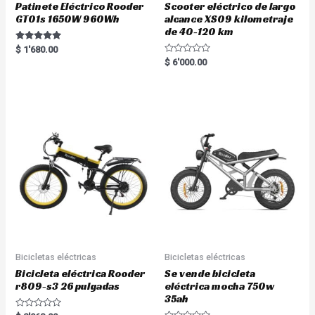
Patinete Eléctrico Rooder
Scooter eléctrico de largo
GT01s 1650W 960Wh
alcance XS09 kilometraje
de 40-120 km
Rated
$
1'680.00
5.00
R
$
6'000.00
out of 5
a
t
e
d
0
o
u
t
o
f
5
Bicicletas eléctricas
Bicicletas eléctricas
Bicicleta eléctrica Rooder
Se vende bicicleta
r809-s3 26 pulgadas
eléctrica mocha 750w
35ah
R