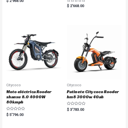
$
2'968.00
a
R
$
2'668.00
t
a
e
t
d
e
0
d
o
0
u
o
t
u
o
t
f
o
5
f
5
Citycoco
Citycoco
Moto eléctrica Rooder
Patinete Citycoco Rooder
shansu 8.0 4000W
hm8 3000w 40ah
80kmph
R
$
3'783.00
a
R
$
5'796.00
t
a
e
t
d
e
0
d