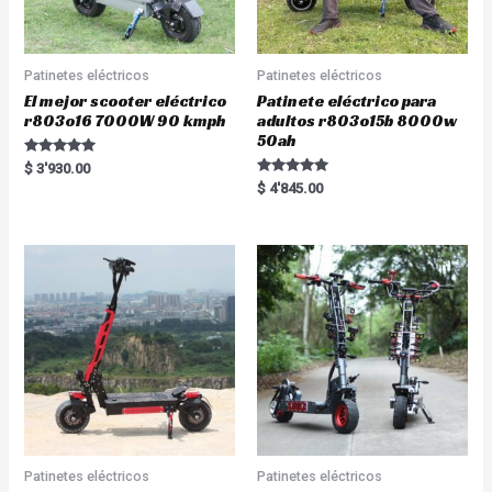
Patinetes eléctricos
Patinetes eléctricos
El mejor scooter eléctrico
Patinete eléctrico para
r803o16 7000W 90 kmph
adultos r803o15b 8000w
50ah
Rated
$
3'930.00
5.00
Rated
$
4'845.00
out of 5
5.00
out of 5
Patinetes eléctricos
Patinetes eléctricos