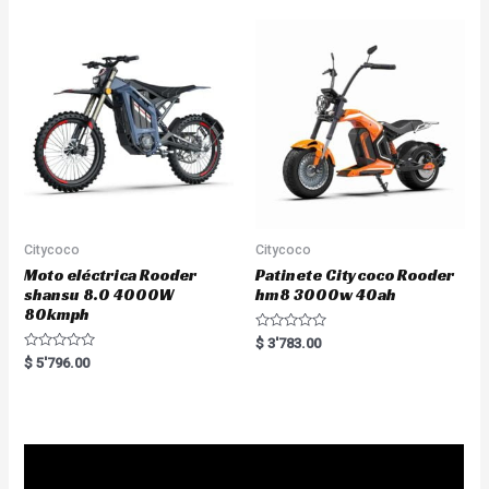
o
0
u
o
t
u
o
t
f
o
5
f
5
Citycoco
Citycoco
Moto eléctrica Rooder
Patinete Citycoco Rooder
shansu 8.0 4000W
hm8 3000w 40ah
80kmph
R
$
3'783.00
a
R
$
5'796.00
t
a
e
t
d
e
0
d
o
0
u
o
t
u
o
t
f
o
5