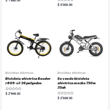
$
1'680.00
5.00
R
$
6'000.00
out of 5
a
t
e
d
0
o
u
t
o
f
5
Bicicletas eléctricas
Bicicletas eléctricas
Bicicleta eléctrica Rooder
Se vende bicicleta
r809-s3 26 pulgadas
eléctrica mocha 750w
35ah
R
$
2'968.00
a
R
$
2'668.00
t
a
e
t
d
e
0
d