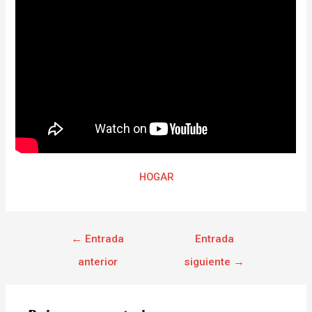
HOGAR
←
Entrada
Entrada
anterior
siguiente
→