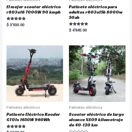
El mejor scooter eléctrico
Patinete eléctrico para
r803o16 7000W 90 kmph
adultos r803o15b 8000w
50ah
Rated
$
3'930.00
5.00
Rated
$
4'845.00
out of 5
5.00
out of 5
Patinetes eléctricos
Patinetes eléctricos
Patinete Eléctrico Rooder
Scooter eléctrico de largo
GT01s 1650W 960Wh
alcance XS09 kilometraje
de 40-120 km
Rated