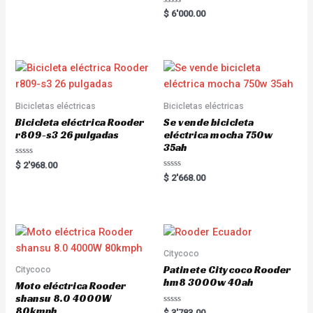
R
$
6'000.00
a
t
e
d
0
o
u
t
o
f
5
Bicicletas eléctricas
Bicicletas eléctricas
Bicicleta eléctrica Rooder
Se vende bicicleta
r809-s3 26 pulgadas
eléctrica mocha 750w
35ah
R
$
2'968.00
a
R
$
2'668.00
t
a
e
t
d
e
0
d
o
0
u
o
t
u
o
t
f
o
Citycoco
5
f
5
Patinete Citycoco Rooder
Citycoco
hm8 3000w 40ah
Moto eléctrica Rooder
shansu 8.0 4000W
80kmph
R
$
3'783.00