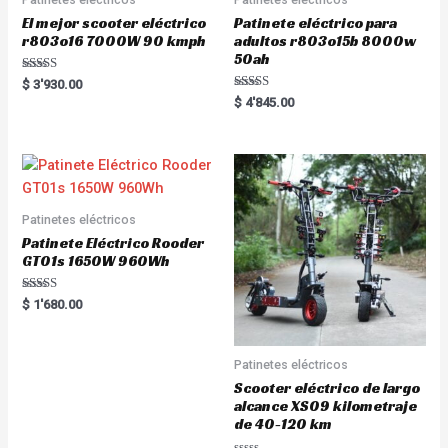
El mejor scooter eléctrico
Patinete eléctrico para
r803o16 7000W 90 kmph
adultos r803o15b 8000w
50ah
Rated
$
3'930.00
5.00
Rated
$
4'845.00
out of 5
5.00
out of 5
Patinetes eléctricos
Patinete Eléctrico Rooder
GT01s 1650W 960Wh
Rated
$
1'680.00
5.00
out of 5
Patinetes eléctricos
Scooter eléctrico de largo
alcance XS09 kilometraje
de 40-120 km