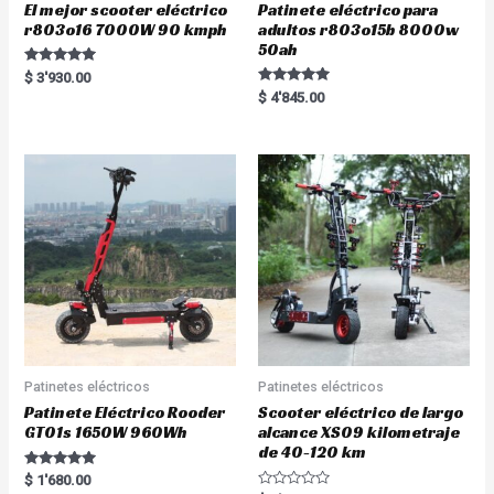
El mejor scooter eléctrico
Patinete eléctrico para
r803o16 7000W 90 kmph
adultos r803o15b 8000w
50ah
Rated
$
3'930.00
5.00
Rated
$
4'845.00
out of 5
5.00
out of 5
Patinetes eléctricos
Patinetes eléctricos
Patinete Eléctrico Rooder
Scooter eléctrico de largo
GT01s 1650W 960Wh
alcance XS09 kilometraje
de 40-120 km
Rated
$
1'680.00
5.00