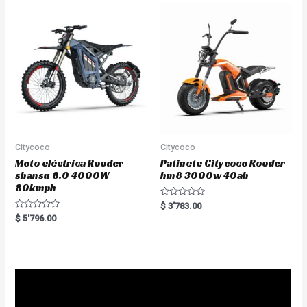
u
o
t
u
o
t
f
o
5
f
5
Citycoco
Citycoco
Moto eléctrica Rooder
Patinete Citycoco Rooder
shansu 8.0 4000W
hm8 3000w 40ah
80kmph
R
$
3'783.00
a
R
$
5'796.00
t
a
e
t
d
e
0
d
o
0
u
o
t
u
o
t
f
o
5
f
5