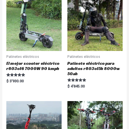
Patinetes eléctricos
Patinetes eléctricos
El mejor scooter eléctrico
Patinete eléctrico para
r803o16 7000W 90 kmph
adultos r803o15b 8000w
50ah
Rated
$
3'930.00
5.00
Rated
$
4'845.00
out of 5
5.00
out of 5