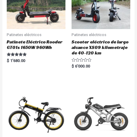
Patinetes eléctricos
Patinetes eléctricos
Patinete Eléctrico Rooder
Scooter eléctrico de largo
GT01s 1650W 960Wh
alcance XS09 kilometraje
de 40-120 km
Rated
$
1'680.00
5.00
R
$
6'000.00
out of 5
a
t
e
d
0
o
u
t
o
f
5