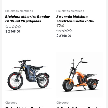
Bicicletas eléctricas
Bicicletas eléctricas
Bicicleta eléctrica Rooder
Se vende bicicleta
r809-s3 26 pulgadas
eléctrica mocha 750w
35ah
R
$
2'968.00
a
R
$
2'668.00
t
a
e
t
d
e
0
d
o
0
u
o
t
u
o
t
f
o
5
f
5
Citycoco
Citycoco