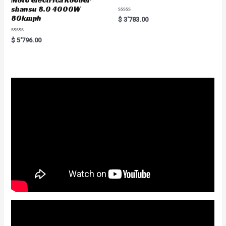
shansu 8.0 4000W
80kmph
R
$
3'783.00
a
t
e
R
$
5'796.00
d
a
0
t
o
e
u
d
t
0
o
o
f
u
5
t
o
f
5