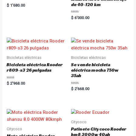
de 40-120 km
Rated
$
1'680.00
5.00
out of 5
R
$
6'000.00
a
t
e
d
0
o
u
t
o
f
5
Bicicletas eléctricas
Bicicletas eléctricas
Bicicleta eléctrica Rooder
Se vende bicicleta
r809-s3 26 pulgadas
eléctrica mocha 750w
35ah
R
$
2'968.00
a
R
$
2'668.00
t
a
e
t
d
e
0
d
o
0
u
o
t
u
o
t
f
o
Citycoco
5
f
5
Patinete Citycoco Rooder
Citycoco
hm8 3000w 40ah
Moto eléctrica Rooder