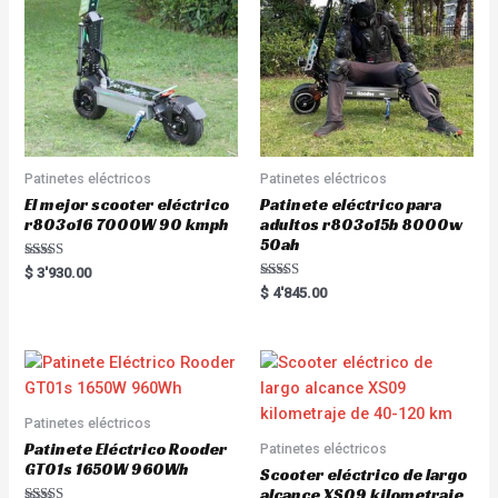
Patinetes eléctricos
Patinetes eléctricos
El mejor scooter eléctrico
Patinete eléctrico para
r803o16 7000W 90 kmph
adultos r803o15b 8000w
50ah
Rated
$
3'930.00
5.00
Rated
$
4'845.00
out of 5
5.00
out of 5
Patinetes eléctricos
Patinete Eléctrico Rooder
Patinetes eléctricos
GT01s 1650W 960Wh
Scooter eléctrico de largo
alcance XS09 kilometraje