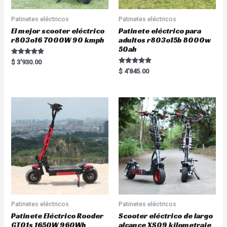
Patinetes eléctricos
Patinetes eléctricos
El mejor scooter eléctrico
Patinete eléctrico para
r803o16 7000W 90 kmph
adultos r803o15b 8000w
50ah
Rated
$
3'930.00
5.00
Rated
$
4'845.00
out of 5
5.00
out of 5
Patinetes eléctricos
Patinetes eléctricos
Patinete Eléctrico Rooder
Scooter eléctrico de largo
GT01s 1650W 960Wh
alcance XS09 kilometraje