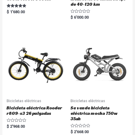
de 40-120 km
Rated
$
1'680.00
5.00
R
$
6'000.00
out of 5
a
t
e
d
0
o
u
t
o
f
5
Bicicletas eléctricas
Bicicletas eléctricas
Bicicleta eléctrica Rooder
Se vende bicicleta
r809-s3 26 pulgadas
eléctrica mocha 750w
35ah
R
$
2'968.00
a
R
$
2'668.00
t
a