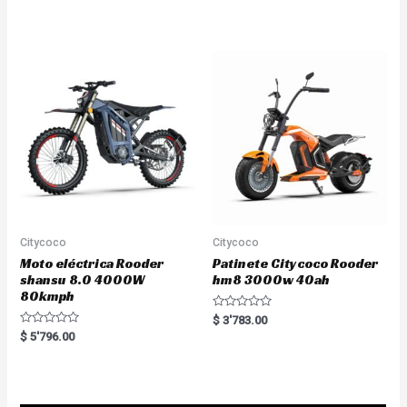
e
t
d
e
0
d
o
0
u
o
t
u
o
t
f
o
5
f
5
Citycoco
Citycoco
Moto eléctrica Rooder
Patinete Citycoco Rooder
shansu 8.0 4000W
hm8 3000w 40ah
80kmph
R
$
3'783.00
a
R
$
5'796.00
t
a
e
t
d
e
0
d
o
0
u
o
t