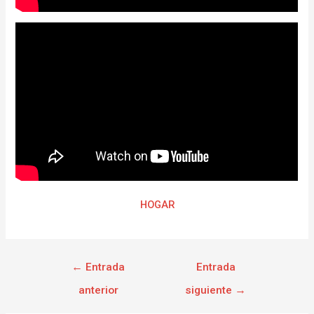
HOGAR
←
Entrada
Entrada
anterior
siguiente
→