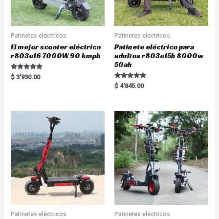
Patinetes eléctricos
Patinetes eléctricos
El mejor scooter eléctrico
Patinete eléctrico para
r803o16 7000W 90 kmph
adultos r803o15b 8000w
50ah
Rated
$
3'930.00
5.00
Rated
$
4'845.00
out of 5
5.00
out of 5
Patinetes eléctricos
Patinetes eléctricos