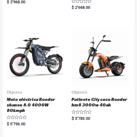
R
$
2'968.00
a
R
$
2'668.00
t
a
e
t
d
e
0
d
o
0
u
o
t
u
o
t
f
o
5
f
5
Citycoco
Citycoco
Moto eléctrica Rooder
Patinete Citycoco Rooder
shansu 8.0 4000W
hm8 3000w 40ah
80kmph
R
$
3'783.00
a
R
$
5'796.00
t
a
e
t
d
e
0