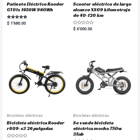
Patinete Eléctrico Rooder
Scooter eléctrico de largo
GT01s 1650W 960Wh
alcance XS09 kilometraje
de 40-120 km
Rated
$
1'680.00
5.00
R
$
6'000.00
out of 5
a
t
e
d
0
o
u
t
o
f
5
Bicicletas eléctricas
Bicicletas eléctricas
Bicicleta eléctrica Rooder
Se vende bicicleta
r809-s3 26 pulgadas
eléctrica mocha 750w
35ah