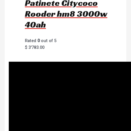
Patinete Citycoco
Rooder hm8 3000w
40ah
Rated
0
out of 5
$
3'783.00