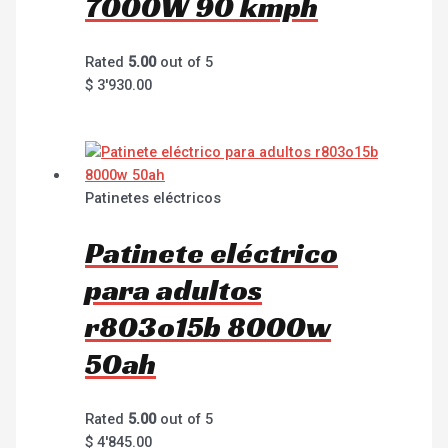
7000W 90 kmph
Rated
5.00
out of 5
$
3'930.00
Patinetes eléctricos
Patinete eléctrico
para adultos
r803o15b 8000w
50ah
Rated
5.00
out of 5
$
4'845.00